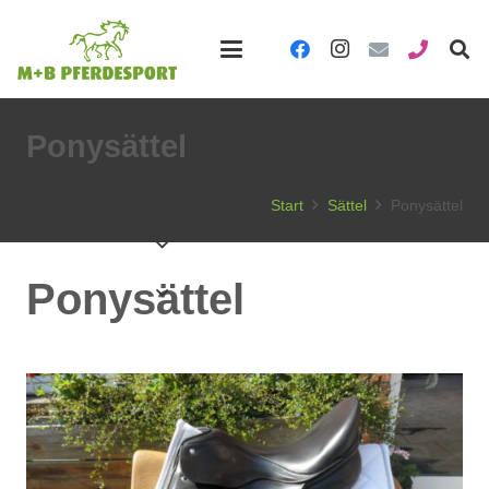
Ponysättel
Start
Sättel
Ponysättel
Ponysättel